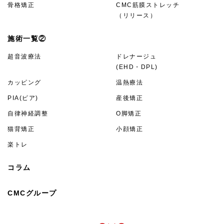
骨格矯正
CMC筋膜ストレッチ
（リリース）
施術一覧②
超音波療法
ドレナージュ
(EHD・DPL)
カッピング
温熱療法
PIA(ピア)
産後矯正
自律神経調整
O脚矯正
猫背矯正
小顔矯正
楽トレ
コラム
CMCグループ