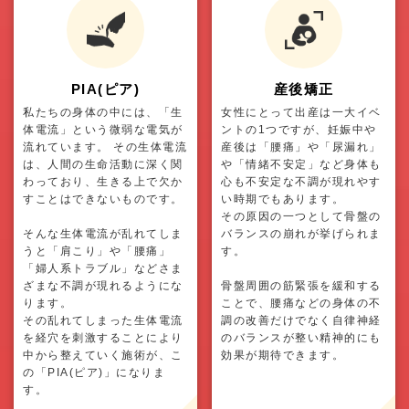
PIA(ピア)
産後矯正
私たちの身体の中には、「生
女性にとって出産は一大イベ
体電流」という微弱な電気が
ントの1つですが、妊娠中や
流れています。 その生体電流
産後は「腰痛」や「尿漏れ」
は、人間の生命活動に深く関
や「情緒不安定」など身体も
わっており、生きる上で欠か
心も不安定な不調が現れやす
すことはできないものです。
い時期でもあります。
その原因の一つとして骨盤の
そんな生体電流が乱れてしま
バランスの崩れが挙げられま
うと「肩こり」や「腰痛」
す。
「婦人系トラブル」などさま
ざまな不調が現れるようにな
骨盤周囲の筋緊張を緩和する
ります。
ことで、腰痛などの身体の不
その乱れてしまった生体電流
調の改善だけでなく自律神経
を経穴を刺激することにより
のバランスが整い精神的にも
中から整えていく施術が、こ
効果が期待できます。
の「PIA(ピア)」になりま
す。