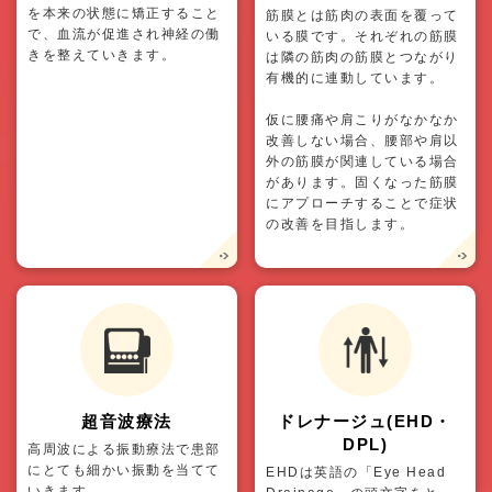
を本来の状態に矯正すること
筋膜とは筋肉の表面を覆って
で、血流が促進され神経の働
いる膜です。それぞれの筋膜
きを整えていきます。
は隣の筋肉の筋膜とつながり
有機的に連動しています。
仮に腰痛や肩こりがなかなか
改善しない場合、腰部や肩以
外の筋膜が関連している場合
があります。固くなった筋膜
にアプローチすることで症状
の改善を目指します。
超音波療法
ドレナージュ(EHD・
DPL)
高周波による振動療法で患部
にとても細かい振動を当てて
EHDは英語の「Eye Head
いきます。