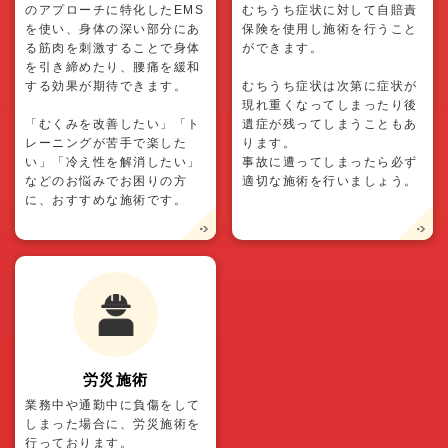
のアプローチに特化したEMS
むちうち症状に対して自賠責
を使い、身体の深い部分にあ
保険を使用し施術を行うこと
る筋肉を刺激することで身体
ができます。
を引き締めたり、腰痛を緩和
する効果が期待できます。
むちうち症状は次第に症状が
現れ重くなってしまったり後
「むくみを改善したい」「ト
遺症が残ってしまうこともあ
レーニングが苦手で楽した
ります。
い」「冷え性を解消したい」
事故に遭ってしまったら必ず
などのお悩みでお困りの方
適切な施術を行いましょう。
に、おすすめな施術です。
労災施術
業務中や通勤中に負傷をして
しまった場合に、労災施術を
行っております。