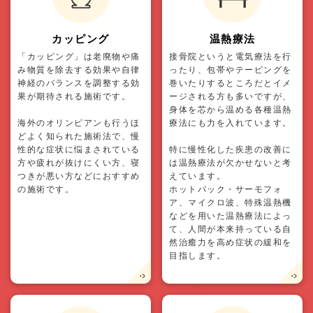
カッピング
温熱療法
「カッピング」は老廃物や痛
接骨院というと電気療法を行
み物質を除去する効果や自律
ったり、包帯やテーピングを
神経のバランスを調整する効
巻いたりするところだとイメ
果が期待される施術です。
ージされる方も多いですが、
身体を芯から温める各種温熱
海外のオリンピアンも行うほ
療法にも力を入れています。
どよく知られた施術法で、慢
性的な症状に悩まされている
特に慢性化した疾患の改善に
方や疲れが抜けにくい方、寝
は温熱療法が欠かせないと考
つきが悪い方などにおすすめ
えています。
の施術です。
ホットパック・サーモフォ
ア、マイクロ波、特殊温熱機
などを用いた温熱療法によっ
て、人間が本来持っている自
然治癒力を高め症状の緩和を
目指します。