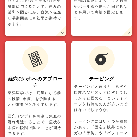
ハイボルト(高電圧)の刺激を
患部の状態によりギプス包帯
患部に与えることで、痛みの
やボール紙を使った固定具な
緩和を図るほか、血流を促進
どを用いて患部を固定しま
し早期回復にも効果が期待で
す。
きます。
経穴(ツボ)へのアプロー
テーピング
チ
テーピングと言うと、捻挫や
肉離れなどのケガに対してし
東洋医学では「病気になる前
っかりと固める、というイメ
の段階=未病」を予防するこ
ージをお持ちの方が多いので
とが重要だと考えています。
はないでしょうか。
経穴（ツボ）を刺激し気血の
テーピングにはいくつか種類
流れ促進することで、症状を
があり、「固定」以外にもケ
未病の段階で防ぐことが期待
ガの「予防」や「パフォーマ
できます。