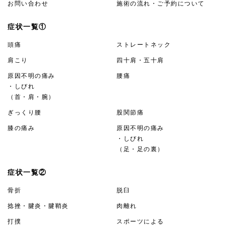
お問い合わせ
施術の流れ・ご予約について
症状一覧①
頭痛
ストレートネック
肩こり
四十肩・五十肩
原因不明の痛み
腰痛
・しびれ
（首・肩・腕）
ぎっくり腰
股関節痛
膝の痛み
原因不明の痛み
・しびれ
（足・足の裏）
症状一覧②
骨折
脱臼
捻挫・腱炎・腱鞘炎
肉離れ
打撲
スポーツによる