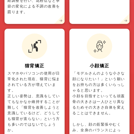
経調整を行い、花粉症など季
節の変化による不調の改善を
図ります。
猫背矯正
小顔矯正
スマホやパソコンの使用が日
「モデルさんのような小さな
常化された現在、猫背に悩ま
顔になりたい！」という願い
されている方が増えていま
をお持ちの方は多くいらっし
す。
ゃると思います。
正しい姿勢は、意識をしてい
小顔を目指すといっても頭蓋
てもなかなか維持することが
骨の大きさは一人ひとり異な
難しく「猫背を改善しようと
るためその大きさ自体を変え
意識しているけど、どうして
ることはできません。
も猫背が直らない」という方
も多いのではないでしょう
しかし、顔の筋緊張やむく
か。
み、全身のバランスによっ