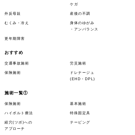
ケガ
外反母趾
産後の不調
むくみ・冷え
身体のゆがみ
・アンバランス
更年期障害
おすすめ
交通事故施術
労災施術
保険施術
ドレナージュ
(EHD・DPL)
施術一覧①
保険施術
基本施術
ハイボルト療法
特殊固定具
経穴(ツボ)への
テーピング
アプローチ