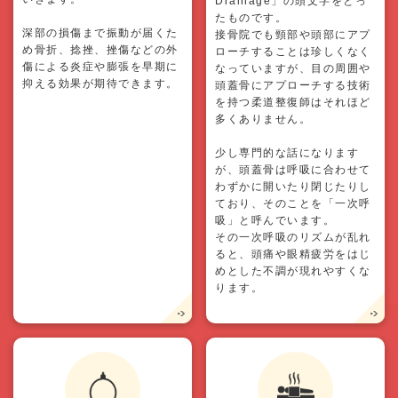
Drainage」の頭文字をとっ
たものです。
深部の損傷まで振動が届くた
接骨院でも頸部や頭部にアプ
め骨折、捻挫、挫傷などの外
ローチすることは珍しくなく
傷による炎症や膨張を早期に
なっていますが、目の周囲や
抑える効果が期待できます。
頭蓋骨にアプローチする技術
を持つ柔道整復師はそれほど
多くありません。
少し専門的な話になります
が、頭蓋骨は呼吸に合わせて
わずかに開いたり閉じたりし
ており、そのことを「一次呼
吸」と呼んでいます。
その一次呼吸のリズムが乱れ
ると、頭痛や眼精疲労をはじ
めとした不調が現れやすくな
ります。