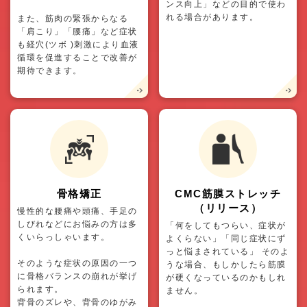
ンス向上」などの目的で使わ
れる場合があります。
また、筋肉の緊張からなる
「肩こり」「腰痛」など症状
も経穴(ツボ )刺激により血液
循環を促進することで改善が
期待できます。
骨格矯正
CMC筋膜ストレッチ
（リリース）
慢性的な腰痛や頭痛、手足の
しびれなどにお悩みの方は多
「何をしてもつらい、症状が
くいらっしゃいます。
よくらない」「同じ症状にず
っと悩まされている」 そのよ
そのような症状の原因の一つ
うな場合、もしかしたら筋膜
に骨格バランスの崩れが挙げ
が硬くなっているのかもしれ
られます。
ません。
背骨のズレや、背骨のゆがみ