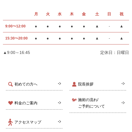
月
火
水
木
金
土
日
祝
●
●
●
●
●
▲
-
▲
9:00〜12:00
●
●
●
●
●
▲
-
▲
15:30〜20:00
▲9:00～16:45
定休日：日曜日
初めての方へ
院長挨拶
施術の流れ/
料金のご案内
ご予約について
アクセスマップ