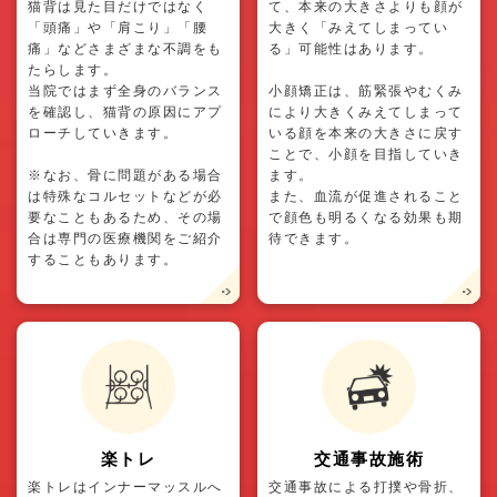
猫背は見た目だけではなく
て、本来の大きさよりも顔が
「頭痛」や「肩こり」「腰
大きく「みえてしまってい
痛」などさまざまな不調をも
る」可能性はあります。
たらします。
当院ではまず全身のバランス
小顔矯正は、筋緊張やむくみ
を確認し、猫背の原因にアプ
により大きくみえてしまって
ローチしていきます。
いる顔を本来の大きさに戻す
ことで、小顔を目指していき
※なお、骨に問題がある場合
ます。
は特殊なコルセットなどが必
また、血流が促進されること
要なこともあるため、その場
で顔色も明るくなる効果も期
合は専門の医療機関をご紹介
待できます。
することもあります。
楽トレ
交通事故施術
楽トレはインナーマッスルへ
交通事故による打撲や骨折、