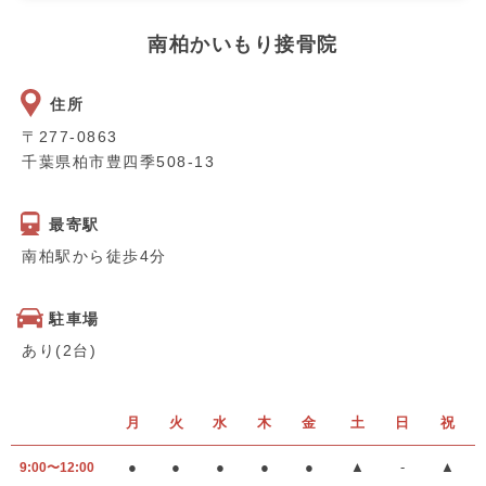
南柏かいもり接骨院
住所
〒277-0863
千葉県柏市豊四季508-13
最寄駅
南柏駅から徒歩4分
駐車場
あり(2台)
月
火
水
木
金
土
日
祝
●
●
●
●
●
▲
-
▲
9:00〜12:00