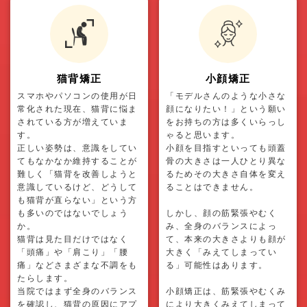
猫背矯正
小顔矯正
スマホやパソコンの使用が日
「モデルさんのような小さな
常化された現在、猫背に悩ま
顔になりたい！」という願い
されている方が増えていま
をお持ちの方は多くいらっし
す。
ゃると思います。
正しい姿勢は、意識をしてい
小顔を目指すといっても頭蓋
てもなかなか維持することが
骨の大きさは一人ひとり異な
難しく「猫背を改善しようと
るためその大きさ自体を変え
意識しているけど、どうして
ることはできません。
も猫背が直らない」という方
も多いのではないでしょう
しかし、顔の筋緊張やむく
か。
み、全身のバランスによっ
猫背は見た目だけではなく
て、本来の大きさよりも顔が
「頭痛」や「肩こり」「腰
大きく「みえてしまってい
痛」などさまざまな不調をも
る」可能性はあります。
たらします。
当院ではまず全身のバランス
小顔矯正は、筋緊張やむくみ
を確認し、猫背の原因にアプ
により大きくみえてしまって