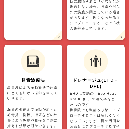
仮に腰痛や肩こりがなかなか
改善しない場合、腰部や肩以
外の筋膜が関連している場合
があります。固くなった筋膜
にアプローチすることで症状
の改善を目指します。
超音波療法
ドレナージュ(EHD・
DPL)
高周波による振動療法で患部
にとても細かい振動を当てて
EHDは英語の「Eye Head
いきます。
Drainage」の頭文字をとっ
たものです。
深部の損傷まで振動が届くた
接骨院でも頸部や頭部にアプ
め骨折、捻挫、挫傷などの外
ローチすることは珍しくなく
傷による炎症や膨張を早期に
なっていますが、目の周囲や
抑える効果が期待できます。
頭蓋骨にアプローチする技術