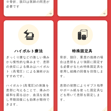
※骨折、脱臼は医師の同意が
必要です
ハイボルト療法
特殊固定具
ぎっくり腰などの激しい痛み
骨折、脱臼、重度の捻挫の場
から慢性的な痛みまで、患部
合は患部をより強固に固定す
の炎症による痛みはハイボル
る必要がるため特殊固定具を
ト（高電圧）による施術がお
使用し組織の回復を目指しま
すすめです。
す。
ハイボルト(高電圧)の刺激を
患部の状態によりギプス包帯
患部に与えることで、痛みの
やボール紙を使った固定具な
緩和を図るほか、血流を促進
どを用いて患部を固定しま
し早期回復にも効果が期待で
す。
きます。