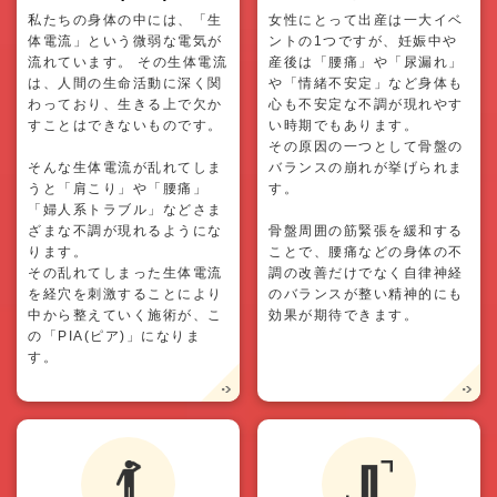
私たちの身体の中には、「生
女性にとって出産は一大イベ
体電流」という微弱な電気が
ントの1つですが、妊娠中や
流れています。 その生体電流
産後は「腰痛」や「尿漏れ」
は、人間の生命活動に深く関
や「情緒不安定」など身体も
わっており、生きる上で欠か
心も不安定な不調が現れやす
すことはできないものです。
い時期でもあります。
その原因の一つとして骨盤の
そんな生体電流が乱れてしま
バランスの崩れが挙げられま
うと「肩こり」や「腰痛」
す。
「婦人系トラブル」などさま
ざまな不調が現れるようにな
骨盤周囲の筋緊張を緩和する
ります。
ことで、腰痛などの身体の不
その乱れてしまった生体電流
調の改善だけでなく自律神経
を経穴を刺激することにより
のバランスが整い精神的にも
中から整えていく施術が、こ
効果が期待できます。
の「PIA(ピア)」になりま
す。