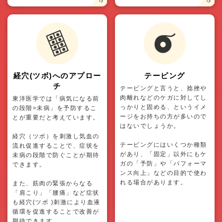
経穴(ツボ)へのアプロー
テーピング
チ
テーピングと言うと、捻挫や
肉離れなどのケガに対してし
東洋医学では「病気になる前
っかりと固める、というイメ
の段階=未病」を予防するこ
ージをお持ちの方が多いので
とが重要だと考えています。
はないでしょうか。
経穴（ツボ）を刺激し気血の
テーピングにはいくつか種類
流れ促進することで、症状を
があり、「固定」以外にもケ
未病の段階で防ぐことが期待
ガの「予防」や「パフォーマ
できます。
ンス向上」などの目的で使わ
れる場合があります。
また、筋肉の緊張からなる
「肩こり」「腰痛」など症状
も経穴(ツボ )刺激により血液
循環を促進することで改善が
期待できます。