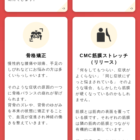
骨格矯正
CMC筋膜ストレッチ
（リリース）
慢性的な腰痛や頭痛、手足の
しびれなどにお悩みの方は多
「何をしてもつらい、症状が
くいらっしゃいます。
よくらない」「同じ症状にず
っと悩まされている」 そのよ
そのような症状の原因の一つ
うな場合、もしかしたら筋膜
に骨格バランスの崩れが挙げ
が硬くなっているのかもしれ
られます。
ません。
背骨のズレや、背骨のゆがみ
を本来の状態に矯正すること
筋膜とは筋肉の表面を覆って
で、血流が促進され神経の働
いる膜です。それぞれの筋膜
きを整えていきます。
は隣の筋肉の筋膜とつながり
有機的に連動しています。