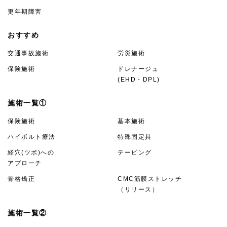
更年期障害
おすすめ
交通事故施術
労災施術
保険施術
ドレナージュ
(EHD・DPL)
施術一覧①
保険施術
基本施術
ハイボルト療法
特殊固定具
経穴(ツボ)への
テーピング
アプローチ
骨格矯正
CMC筋膜ストレッチ
（リリース）
施術一覧②