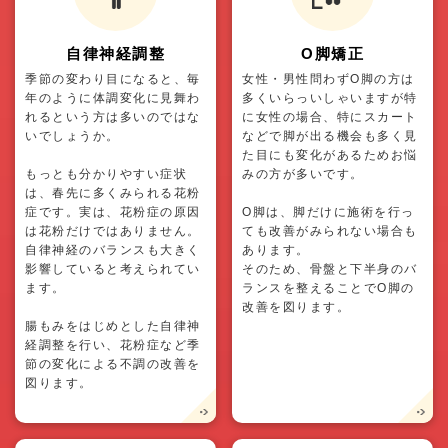
自律神経調整
O脚矯正
季節の変わり目になると、毎
女性・男性問わずO脚の方は
年のように体調変化に見舞わ
多くいらっいしゃいますが特
れるという方は多いのではな
に女性の場合、特にスカート
いでしょうか。
などで脚が出る機会も多く見
た目にも変化があるためお悩
もっとも分かりやすい症状
みの方が多いです。
は、春先に多くみられる花粉
症です。実は、花粉症の原因
O脚は、脚だけに施術を行っ
は花粉だけではありません。
ても改善がみられない場合も
自律神経のバランスも大きく
あります。
影響していると考えられてい
そのため、骨盤と下半身のバ
ます。
ランスを整えることでO脚の
改善を図ります。
腸もみをはじめとした自律神
経調整を行い、花粉症など季
節の変化による不調の改善を
図ります。