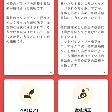
神経のバランスを調整する効
巻いたりするところだとイメ
果が期待される施術です。
ージされる方も多いですが、
身体を芯から温める各種温熱
海外のオリンピアンも行うほ
療法にも力を入れています。
どよく知られた施術法で、慢
性的な症状に悩まされている
特に慢性化した疾患の改善に
方や疲れが抜けにくい方、寝
は温熱療法が欠かせないと考
つきが悪い方などにおすすめ
えています。
の施術です。
ホットパック・サーモフォ
ア、マイクロ波、特殊温熱機
などを用いた温熱療法によっ
て、人間が本来持っている自
然治癒力を高め症状の緩和を
目指します。
PIA(ピア)
産後矯正