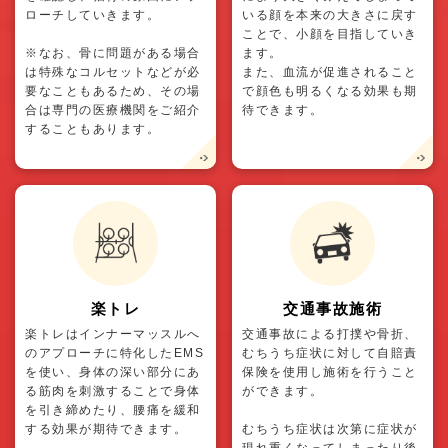
ローチしていきます。
いる顔を本来の大きさに戻す
ことで、小顔を目指していき
※なお、骨に問題がある場合
ます。
は特殊なコルセットなどが必
また、血流が促進されること
要なこともあるため、その場
で顔色も明るくなる効果も期
合は専門の医療機関をご紹介
待できます。
することもあります。
楽トレ
交通事故施術
楽トレはインナーマッスルへ
交通事故による打撲や骨折、
のアプローチに特化したEMS
むちうち症状に対して自賠責
を使い、身体の深い部分にあ
保険を使用し施術を行うこと
る筋肉を刺激することで身体
ができます。
を引き締めたり、腰痛を緩和
する効果が期待できます。
むちうち症状は次第に症状が
現れ重くなってしまったり後