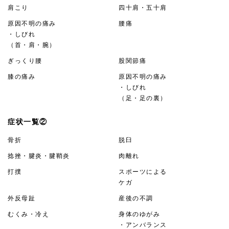
肩こり
四十肩・五十肩
原因不明の痛み
腰痛
・しびれ
（首・肩・腕）
ぎっくり腰
股関節痛
膝の痛み
原因不明の痛み
・しびれ
（足・足の裏）
症状一覧②
骨折
脱臼
捻挫・腱炎・腱鞘炎
肉離れ
打撲
スポーツによる
ケガ
外反母趾
産後の不調
むくみ・冷え
身体のゆがみ
・アンバランス