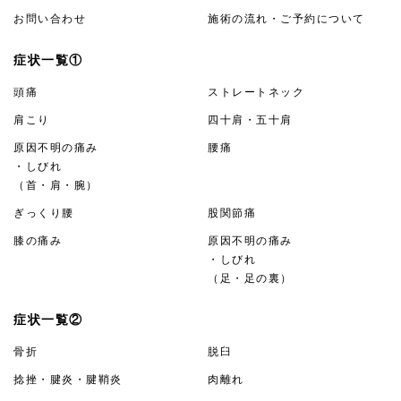
お問い合わせ
施術の流れ・ご予約について
症状一覧①
頭痛
ストレートネック
肩こり
四十肩・五十肩
原因不明の痛み
腰痛
・しびれ
（首・肩・腕）
ぎっくり腰
股関節痛
膝の痛み
原因不明の痛み
・しびれ
（足・足の裏）
症状一覧②
骨折
脱臼
捻挫・腱炎・腱鞘炎
肉離れ