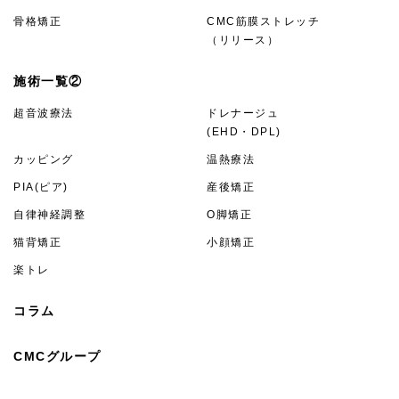
骨格矯正
CMC筋膜ストレッチ
（リリース）
施術一覧②
超音波療法
ドレナージュ
(EHD・DPL)
カッピング
温熱療法
PIA(ピア)
産後矯正
自律神経調整
O脚矯正
猫背矯正
小顔矯正
楽トレ
コラム
CMCグループ