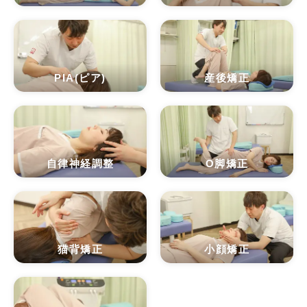
PIA(ピア)
産後矯正
自律神経調整
O脚矯正
猫背矯正
小顔矯正