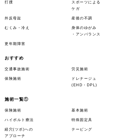
打撲
スポーツによる
ケガ
外反母趾
産後の不調
むくみ・冷え
身体のゆがみ
・アンバランス
更年期障害
おすすめ
交通事故施術
労災施術
保険施術
ドレナージュ
(EHD・DPL)
施術一覧①
保険施術
基本施術
ハイボルト療法
特殊固定具
経穴(ツボ)への
テーピング
アプローチ