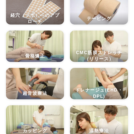
経穴（ツボ）へのアプ
テーピング
ローチ
CMC筋膜ストレッチ
骨格矯正
（リリース）
ドレナージュ(EHD・
超音波療法
DPL)
カッピング
温熱療法