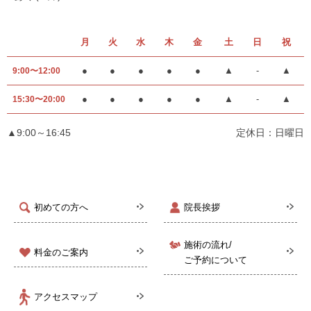
月
火
水
木
金
土
日
祝
●
●
●
●
●
▲
-
▲
9:00〜12:00
●
●
●
●
●
▲
-
▲
15:30〜20:00
▲9:00～16:45
定休日：日曜日
初めての方へ
院長挨拶
施術の流れ/
料金のご案内
ご予約について
アクセスマップ