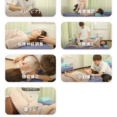
PIA(ピア)
産後矯正
自律神経調整
O脚矯正
猫背矯正
小顔矯正
楽トレ