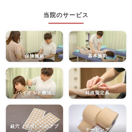
当院のサービス
保険施術
基本施術
ハイボルト療法
特殊固定具
経穴（ツボ）へのアプ
テーピング