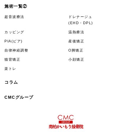
施術一覧②
超音波療法
ドレナージュ
(EHD・DPL)
カッピング
温熱療法
PIA(ピア)
産後矯正
自律神経調整
O脚矯正
猫背矯正
小顔矯正
楽トレ
コラム
CMCグループ