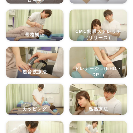
ローチ
CMC筋膜ストレッチ
骨格矯正
（リリース）
ドレナージュ(EHD・
超音波療法
DPL)
カッピング
温熱療法