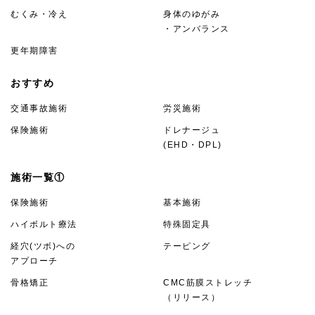
むくみ・冷え
身体のゆがみ
・アンバランス
更年期障害
おすすめ
交通事故施術
労災施術
保険施術
ドレナージュ
(EHD・DPL)
施術一覧①
保険施術
基本施術
ハイボルト療法
特殊固定具
経穴(ツボ)への
テーピング
アプローチ
骨格矯正
CMC筋膜ストレッチ
（リリース）