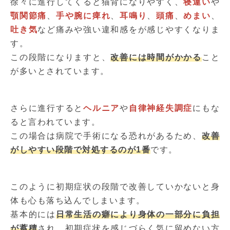
徐々に進行してくると猫背になりやすく、
寝違い
や
顎関節痛
、
手や腕に痺れ
、
耳鳴り
、
頭痛
、
めまい
、
吐き気
など痛みや強い違和感をが感じやすくなりま
す。
この段階になりますと、
改善には時間がかかる
こと
が多いとされています。
さらに進行すると
ヘルニア
や
自律神経失調症
にもな
ると言われています。
この場合は病院で手術になる恐れがあるため、
改善
がしやすい段階で対処するのが1番
です。
このように初期症状の段階で改善していかないと身
体も心も落ち込んでしまいます。
基本的には
日常生活の癖により身体の一部分に負担
が蓄積
され、初期症状を感じづらく気に留めない方