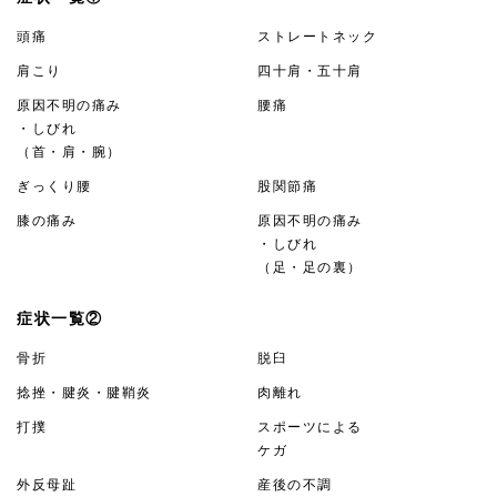
頭痛
ストレートネック
肩こり
四十肩・五十肩
原因不明の痛み
腰痛
・しびれ
（首・肩・腕）
ぎっくり腰
股関節痛
膝の痛み
原因不明の痛み
・しびれ
（足・足の裏）
症状一覧②
骨折
脱臼
捻挫・腱炎・腱鞘炎
肉離れ
打撲
スポーツによる
ケガ
外反母趾
産後の不調