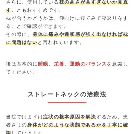
さらに、使用している
枕の高さが高すぎないか見直
す
こともおすすめです。
枕が合うかどうかは、仰向けに寝てみて寝返りをす
ることで確認ができます。
その際に、
身体に痛みや違和感が強く出なければ枕
に問題はない
と言われています。
後は基本的に
睡眠
、
栄養
、
運動のバランス
を意識し
てください。
ストレートネックの治療法
当院ではまずは
症状の根本原因を解決
するため、患
者さまの
身体がどのような状態であるかを丁寧に確
認
していきます。