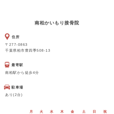
南柏かいもり接骨院
住所
〒277-0863
千葉県柏市豊四季508-13
最寄駅
南柏駅から徒歩4分
駐車場
あり(2台)
月
火
水
木
金
土
日
祝