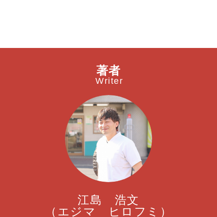
著者
Writer
江島 浩文
（エジマ ヒロフミ）